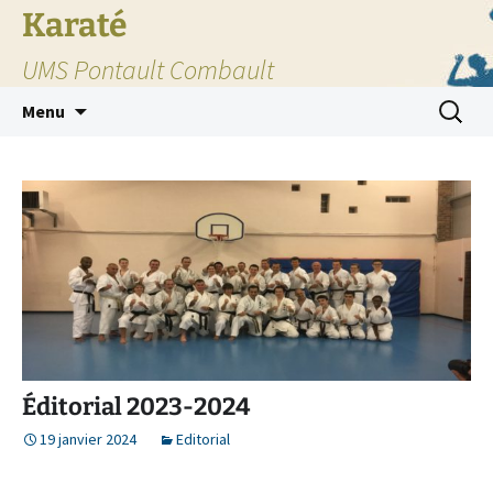
Karaté
UMS Pontault Combault
Aller
Recherc
Menu
au
contenu
Éditorial 2023-2024
19 janvier 2024
Editorial